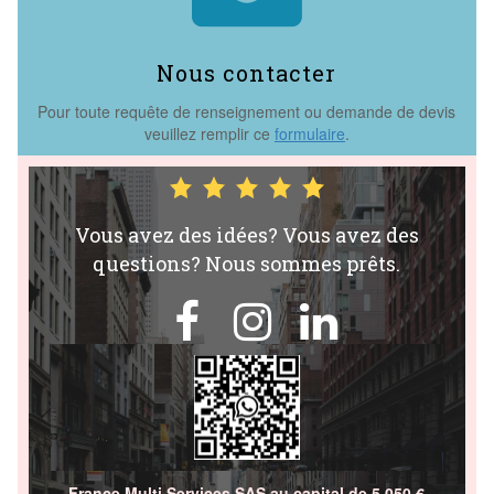
Nous contacter
Pour toute requête de renseignement ou demande de devis
veuillez remplir ce
formulaire
.
Vous avez des idées? Vous avez des
questions? Nous sommes prêts.



France Multi Services SAS au capital de 5 050 €