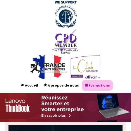
Accueil
A propos de nous
Formations



Audit énergétique NF EN 16247
Certification ISO 50001


Nos Experts
Contacts
Prendre rendez-vous


