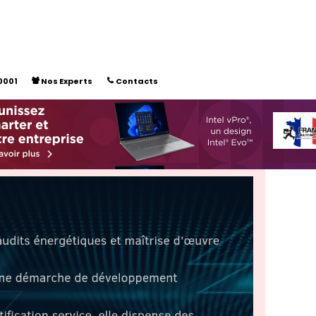
0001
Nos Experts
Contacts

