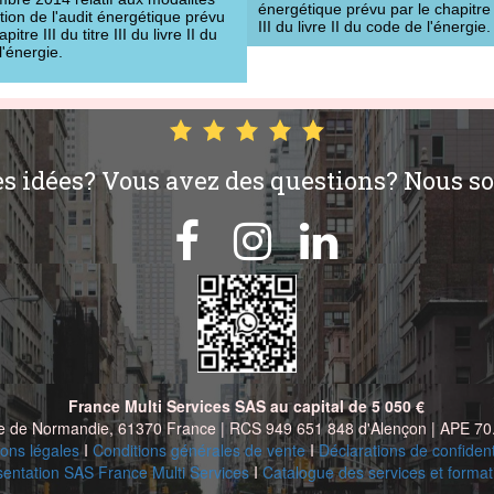
énergétique prévu par le chapitre I
tion de l'audit énergétique prévu
III du livre II du code de l'énergie.
pitre III du titre III du livre II du
l'énergie.
es idées? Vous avez des questions? Nous s



France Multi Services SAS au capital de 5 050 €
ue de Normandie, 61370 France | RCS 949 651 848 d'Alençon | APE 70
ons légales
I
Conditions générales de
vente
I
Déclarations de confident
sentation SAS France Multi Services
I
Catalogue des services et format