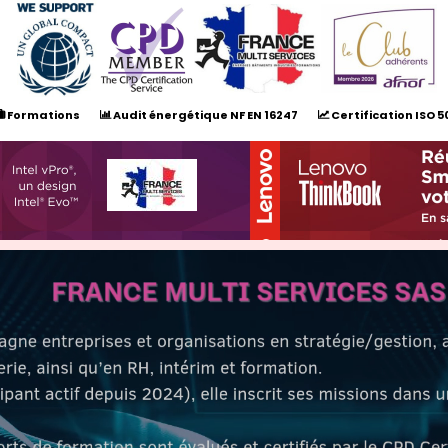
Formations
Audit énergétique NF EN 16247
Certification ISO 5



Prendre rendez-vous
