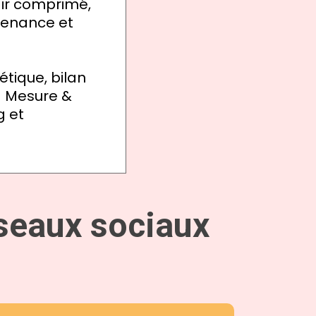
air comprimé,
tenance et
étique, bilan
la Mesure &
g et
éseaux sociaux