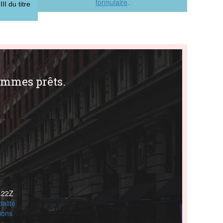
formulaire
.
II du titre
ommes prêts.
.22Z
ialité
ions