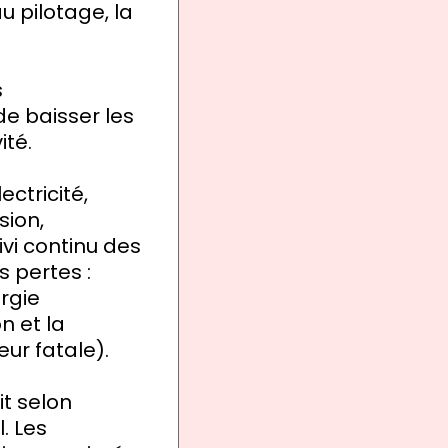
u pilotage, la
s
e baisser les
ité.
ectricité,
sion,
vi continu des
 pertes :
ergie
n et la
ur fatale).
it selon
. Les