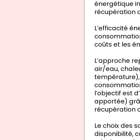
énergétique in
récupération d
L’efficacité é
consommations
coûts et les é
L’approche rep
air/eau, chaleu
température), 
consommations
l’objectif est
apportée) grâce
récupération d
Le choix des s
disponibilité,