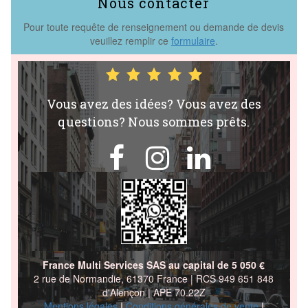
Nous contacter
Pour toute requête de renseignement ou demande de devis
veuillez remplir ce
formulaire
.
Vous avez des idées? Vous avez des
questions? Nous sommes prêts.



France Multi Services SAS au capital de 5 050 €
2 rue de Normandie, 61370 France | RCS 949 651 848
d'Alençon | APE 70.22Z
Mentions légales
I
Conditions générales de
vente
I