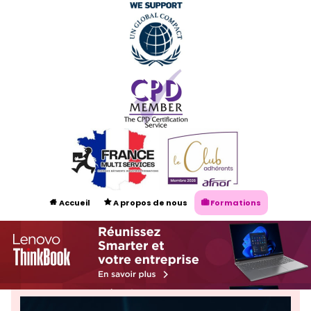
Accueil
A propos de nous
Formations



Audit énergétique NF EN 16247
Certification ISO 50001


Nos Experts
Contacts
Prendre rendez-vous


