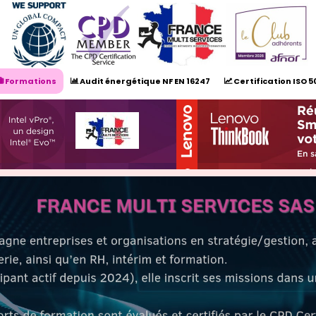
Formations
Audit énergétique NF EN 16247
Certification ISO 5



Prendre rendez-vous
