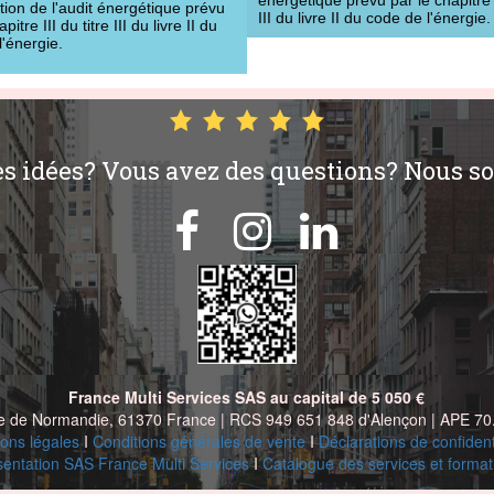
tion de l'audit énergétique prévu
III du livre II du code de l'énergie.
pitre III du titre III du livre II du
l'énergie.
es idées? Vous avez des questions? Nous s



France Multi Services SAS au capital de 5 050 €
ue de Normandie, 61370 France | RCS 949 651 848 d'Alençon | APE 70
ons légales
I
Conditions générales de
vente
I
Déclarations de confident
sentation SAS France Multi Services
I
Catalogue des services et format