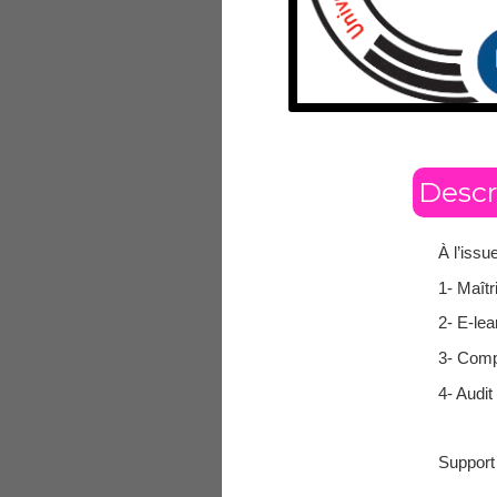
Descr
À l’issu
1- Maîtr
2- E-le
3- Comp
4- Audit
Support 