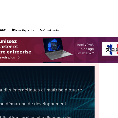
0001
Nos Experts
Contacts

