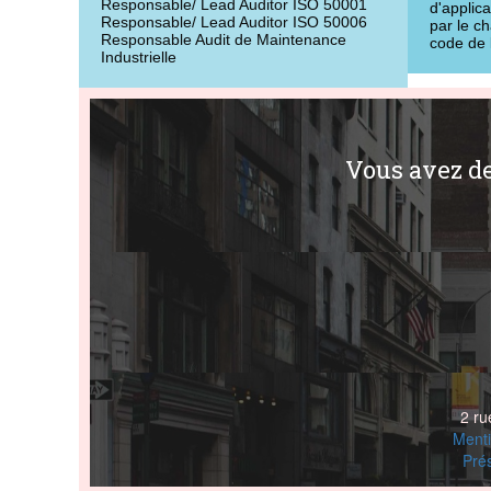
Responsable/ Lead Auditor ISO 50001
d'applica
Responsable/ Lead Auditor ISO 50006
par le cha
Responsable Audit de Maintenance
code de 
Industrielle
Vous avez d
2 r
Menti
Pré