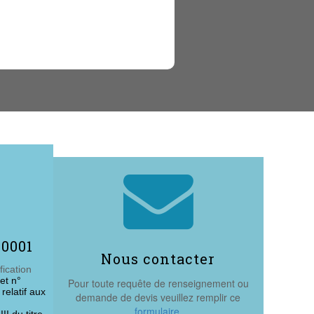

50001
Nous contacter
fication
et n°
Pour toute requête de renseignement ou
elatif aux
demande de devis veuillez remplir ce
formulaire
.
II du titre