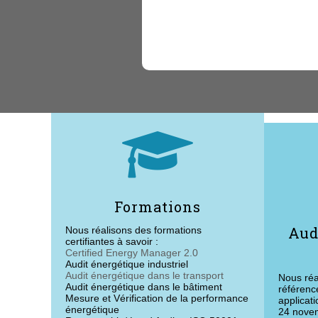

Formations
Aud
Nous réalisons des formations
certifiantes à savoir :
Certified Energy Manager 2.0
Audit énergétique industriel
Audit énergétique dans le transport
Nous réa
Audit énergétique dans le bâtiment
référenc
Mesure et Vérification de la performance
applicat
énergétique
24 novem