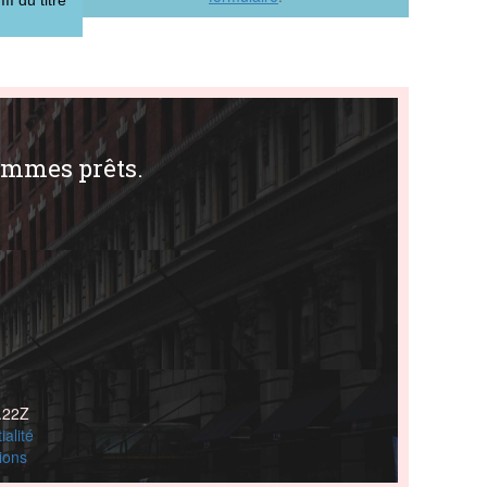
ommes prêts.
.22Z
ialité
ions