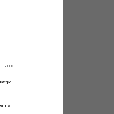
ISO 50001
intégré
td. Co